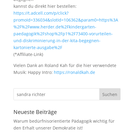
kannst du direkt hier bestellen:
https://t.adcell.com/p/click?
promoId=336034&slotId=106362&param0=https%3A
%2F%2Fwww.herder.de%2Fkindergarten-
paedagogik%2Fshop%2Fp1%2F73400-vorurteilen-
und-diskriminierung-in-der-kita-begegnen-
kartonierte-ausgabe%2F
(*Affiliate-Link)
Vielen Dank an Roland Kah für die hier verwendete
Musik: Happy Intro:
https://ronaldkah.de
Neueste Beiträge
Warum bedürfnisorientierte Pädagogik wichtig für
den Erhalt unserer Demokratie ist!