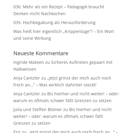
036: Mehr als ein Rezept – Pädagogik braucht
Denken nicht Nachkochen
035: Hochbegabung als Herausforderung
Was heiß hier eigentlich „Krippenlüge“? – Ein Wort
und seine Wirkung
Neueste Kommentare
Ingride Mateen
zu
Sicheres Auftreten gepaart mit
Halbwissen
Anja Cantzler
zu
„Jetzt grinst der mich auch noch
frech an…“ – Was wirklich dahinter steckt!
Anja Cantzler
zu
Bis hierher und nicht weiter! – oder:
warum es oftmals schwer fällt Grenzen zu setzen
Julia und Steffen Blömer
zu
Bis hierher und nicht
weiter! – oder: warum es oftmals schwer fällt
Grenzen zu setzen
Eric
zu
„Jetzt grinst der mich auch noch frech an…“ –