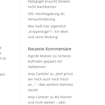
Pädagogik braucht Denken
nicht Nachkochen
035: Hochbegabung als
Herausforderung
Was heiß hier eigentlich
„Krippenlüge“? – Ein Wort
und seine Wirkung
ts
Neueste Kommentare
e
Ingride Mateen
zu
Sicheres
t es
Auftreten gepaart mit
Halbwissen
Anja Cantzler
zu
„Jetzt grinst
mehr
der mich auch noch frech
an…“ – Was wirklich dahinter
steckt!
Anja Cantzler
zu
Bis hierher
und nicht weiter! – oder: