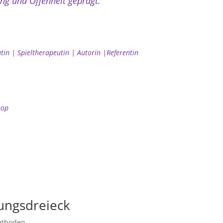
ng und Offenheit geprägt.
in | Spieltherapeutin | Autorin |Referentin
hop
ungsdreieck
thoden