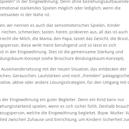
 Spielen“ in der Eingewöhnung. Denn ohne beziehungsaufbauende
 emotional stärkendes Spielen möglich oder lediglich, wenn die
heitsanker in der Nähe ist.
nen, wir nennen es auch das sensomotorisches Spielen. Kinder
 riechen, schmecken, tasten, hören, probieren aus, all das ist auch
echt die Milch, die Mama, den Papa, tastet das Gesicht, die Brust,
ugsperson, diese wirkt meist beruhigend und so lässt es sich
kind in der Eingewöhnung. Dies ist die gemeinsame Stärkung und
ndungsbaum-Konzept (siehe Broschüre Bindungsbaum-Konzept).
e Auseinandersetzung mit der neuen Situation, das entdecken der
üchen, Geräuschen, Lautstärken und noch „fremden“ pädagogisch
reative, aktive oder andere Lösungsstrategien, für den Umgang mit 
in der Eingewöhnung ein guter Begleiter. Denn ein Kind kann nur
ehungsstärkend spielen, wenn es sich sicher fühlt. Deshalb brauc
Bezugsperson, welche die Eingewöhnung begleitet. Bspw. Mutter, Va
glied zwischen Zuhause und Einrichtung, um Kindern Sicherheit z