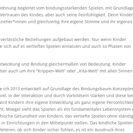
wöhnung begleitet vom bindungsstärkenden Spielen, mit Grundlag
Vertrauen des Kindes, aber auch seine Feinfühligkeit. Denn Kinde
zieher*innen und gleichzeitig ihre eigene Stimme und ihr eigenes
 verlässliche Beziehungen aufgebaut werden. Nur wenn Kinder
e sich auf es vertieftes Spielen einlassen und auch so Phasen von
 Entwicklung und Bindung gleichermaßen von Bedeutung. Kinder
ber auch um ihre “Krippen-Welt“ oder „Kita-Welt“ mit allen Sinnen
be ich 2013 entwickelt auf Grundlage des Bindungsbaum-Konzeptes
l, in der Interaktion und durch Vorbildsein stärken und diese be
d Kindern ihre eigene Entwicklung als ganz eigene Persönlichkei
. Moegel sieht das Spielen als ein fundamentales Lebenssystem 
hische Gesundheit von Kindern, das vertiefte Spielen ohne ständi
n Einrichtungen in den Mittelpunkt stellen. Das kindliche Spielen
teren, ob sich Kinder sicher fühlen, es ist ein Ausdruck ihres