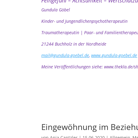
Feingefühl – Achtsamkeit – Wertschätzu
Gundula Göbel
Kinder- und Jungendlichenpsychotherapeutin
Traumatherapeutin | Paar- und Familientherapeut
21244 Buchholz in der Nordheide
mail@gundula-goebel.de
,
www.gundula-goebel.de
Meine Veröffentlichungen siehe: www.thekla.de/s
Eingewöhnung im Bezieh
von
Anja Cantzler
|
15.06.2020
|
Allgemein
,
Me