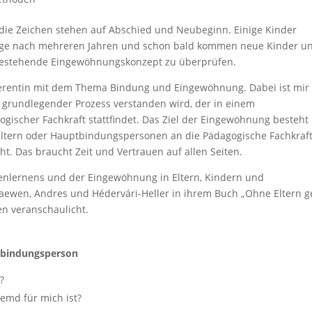
, die Zeichen stehen auf Abschied und Neubeginn. Einige Kinder
flege nach mehreren Jahren und schon bald kommen neue Kinder u
s bestehende Eingewöhnungskonzept zu überprüfen.
Referentin mit dem Thema Bindung und Eingewöhnung. Dabei ist mir
 grundlegender Prozess verstanden wird, der in einem
gischer Fachkraft stattfindet. Das Ziel der Eingewöhnung besteht
 Eltern oder Hauptbindungspersonen an die Pädagogische Fachkraf
t. Das braucht Zeit und Vertrauen auf allen Seiten.
nlernens und der Eingewöhnung in Eltern, Kindern und
aewen, Andres und Hédervári-Heller in ihrem Buch „Ohne Eltern g
en veranschaulicht.
tbindungsperson
?
remd für mich ist?