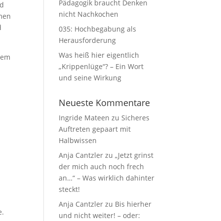
Pädagogik braucht Denken
nd
nicht Nachkochen
mmen
d
035: Hochbegabung als
Herausforderung
Was heiß hier eigentlich
esem
„Krippenlüge“? – Ein Wort
und seine Wirkung
Neueste Kommentare
Ingride Mateen
zu
Sicheres
Auftreten gepaart mit
Halbwissen
Anja Cantzler
zu
„Jetzt grinst
der mich auch noch frech
an…“ – Was wirklich dahinter
steckt!
Anja Cantzler
zu
Bis hierher
e.
und nicht weiter! – oder: