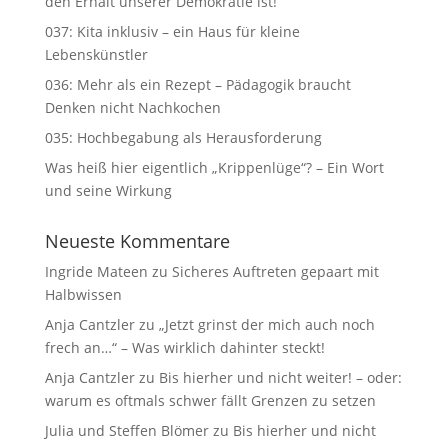
den Erhalt unserer Demokratie ist!
037: Kita inklusiv – ein Haus für kleine
Lebenskünstler
036: Mehr als ein Rezept – Pädagogik braucht
Denken nicht Nachkochen
035: Hochbegabung als Herausforderung
Was heiß hier eigentlich „Krippenlüge“? – Ein Wort
und seine Wirkung
Neueste Kommentare
Ingride Mateen
zu
Sicheres Auftreten gepaart mit
Halbwissen
Anja Cantzler
zu
„Jetzt grinst der mich auch noch
frech an…“ – Was wirklich dahinter steckt!
Anja Cantzler
zu
Bis hierher und nicht weiter! – oder:
warum es oftmals schwer fällt Grenzen zu setzen
Julia und Steffen Blömer
zu
Bis hierher und nicht