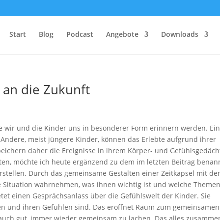
Start
Blog
Podcast
Angebote
Downloads
t an die Zukunft
die wir und die Kinder uns in besonderer Form erinnern werden. Ein
. Andere, meist jüngere Kinder, können das Erlebte aufgrund ihrer
peichern daher die Ereignisse in ihrem Körper- und Gefühlsgedäch
iten, möchte ich heute ergänzend zu dem im letzten Beitrag benan
vorstellen. Durch das gemeinsame Gestalten einer Zeitkapsel mit de
die Situation wahrnehmen, was ihnen wichtig ist und welche Themen
et einen Gesprächsanlass über die Gefühlswelt der Kinder. Sie
eben und ihren Gefühlen sind. Das eröffnet Raum zum gemeinsamen
t auch gut, immer wieder gemeinsam zu lachen. Das alles zusamme