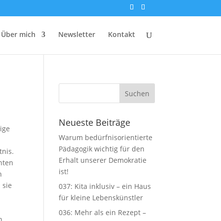
Über mich
Newsletter
Kontakt
Neueste Beiträge
ige
Warum bedürfnisorientierte
Pädagogik wichtig für den
tnis.
Erhalt unserer Demokratie
nten
ist!
n
 sie
037: Kita inklusiv – ein Haus
für kleine Lebenskünstler
036: Mehr als ein Rezept –
n