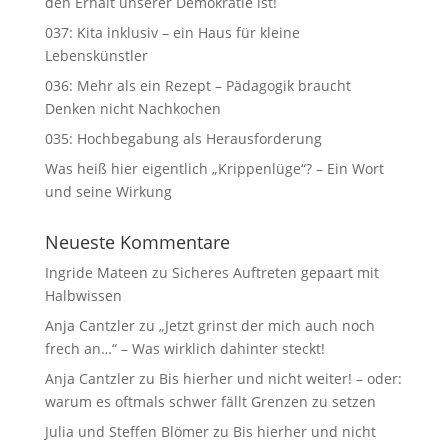
den Erhalt unserer Demokratie ist!
037: Kita inklusiv – ein Haus für kleine
Lebenskünstler
036: Mehr als ein Rezept – Pädagogik braucht
Denken nicht Nachkochen
035: Hochbegabung als Herausforderung
Was heiß hier eigentlich „Krippenlüge“? – Ein Wort
und seine Wirkung
Neueste Kommentare
Ingride Mateen
zu
Sicheres Auftreten gepaart mit
Halbwissen
Anja Cantzler
zu
„Jetzt grinst der mich auch noch
frech an…“ – Was wirklich dahinter steckt!
Anja Cantzler
zu
Bis hierher und nicht weiter! – oder:
warum es oftmals schwer fällt Grenzen zu setzen
Julia und Steffen Blömer
zu
Bis hierher und nicht