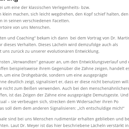
ei um eine der klassischen Verlegenheits- bzw.
 klein machen, sich leicht wegdrehen, den Kopf schief halten, den
n in seinen verschiedenen Facetten.
ertoire von uns Menschen.
ten und Coaching“ bekam ich dann bei dem Vortrag von Dr. Marti
r dieses Verhalten. Dieses Lächeln wird demzufolge auch als
 uns zurück zu unserer evolutionären Entwicklung.
hsten „Verwandten“ genauer an, um den Entwicklungsverlauf und 
ffen beispielsweise ihrem Gegenüber die Zähne zeigen, handelt e
uten, um eine Drohgebärde, sondern um eine ausgeprägte
 deutlich zeigt, signalisiert er, dass er diese nicht benutzen will
ade nicht zum Beißen verwenden. Auch bei den menschenähnlicher
fen, ist das Zeigen der Zähne eine ausgeprägte Demutsgeste. Und
tual – sie verbeugen sich, strecken dem Widersacher ihren Po
as soll dem dem anderen Signalisieren: „Ich entschuldige mich!“
uale sind bei uns Menschen rudimentär erhalten geblieben und be
en. Laut Dr. Meyer ist das hier beschriebene Lächeln verstärkt in