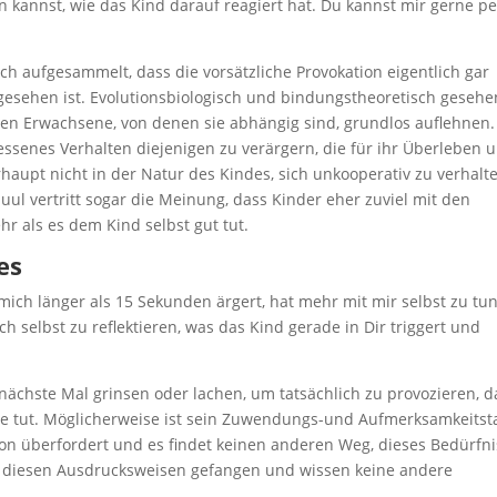
 kannst, wie das Kind darauf reagiert hat. Du kannst mir gerne pe
ch aufgesammelt, dass die vorsätzliche Provokation eigentlich gar
rgesehen ist. Evolutionsbiologisch und bindungstheoretisch gesehe
egen Erwachsene, von denen sie abhängig sind, grundlos auflehnen.
essenes Verhalten diejenigen zu verärgern, die für ihr Überleben 
aupt nicht in der Natur des Kindes, sich unkooperativ zu verhalt
Juul vertritt sogar die Meinung, dass Kinder eher zuviel mit den
 als es dem Kind selbst gut tut.
es
 mich länger als 15 Sekunden ärgert, hat mehr mit mir selbst zu tun
 selbst zu reflektieren, was das Kind gerade in Dir triggert und
 nächste Mal grinsen oder lachen, um tatsächlich zu provozieren, 
de tut. Möglicherweise ist sein Zuwendungs-und Aufmerksamkeitst
tion überfordert und es findet keinen anderen Weg, dieses Bedürfni
 diesen Ausdrucksweisen gefangen und wissen keine andere