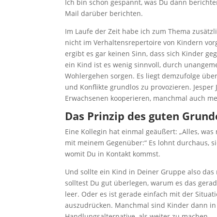
Ich bin schon gespannt, was Du dann berichten
Mail darüber berichten.
Im Laufe der Zeit habe ich zum Thema zusätzli
nicht im Verhaltensrepertoire von Kindern vo
ergibt es gar keinen Sinn, dass sich Kinder g
ein Kind ist es wenig sinnvoll, durch unangem
Wohlergehen sorgen. Es liegt demzufolge überh
und Konflikte grundlos zu provozieren. Jesper 
Erwachsenen kooperieren, manchmal auch mehr
Das Prinzip des guten Grund
Eine Kollegin hat einmal geäußert: „Alles, was
mit meinem Gegenüber:“ Es lohnt durchaus, sich
womit Du in Kontakt kommst.
Und sollte ein Kind in Deiner Gruppe also das
solltest Du gut überlegen, warum es das gera
leer. Oder es ist gerade einfach mit der Situa
auszudrücken. Manchmal sind Kinder dann in
Handlungsalternative, als weiter zu machen.