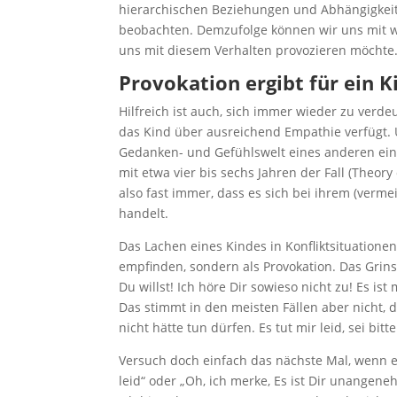
hierarchischen Beziehungen und Abhängigkeite
beobachten. Demzufolge können wir uns mit w
uns mit diesem Verhalten provozieren möchte
Provokation ergibt für ein K
Hilfreich ist auch, sich immer wieder zu verde
das Kind über ausreichend Empathie verfügt. 
Gedanken- und Gefühlswelt eines anderen ein
mit etwa vier bis sechs Jahren der Fall (Theor
also fast immer, dass es sich bei ihrem (verm
handelt.
Das Lachen eines Kindes in Konfliktsituatione
empfinden, sondern als Provokation. Das Grin
Du willst! Ich höre Dir sowieso nicht zu! Es ist 
Das stimmt in den meisten Fällen aber nicht, d
nicht hätte tun dürfen. Es tut mir leid, sei bitt
Versuch doch einfach das nächste Mal, wenn ein
leid“ oder „Oh, ich merke, Es ist Dir unangene