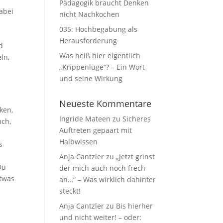
Pädagogik braucht Denken
abei
nicht Nachkochen
035: Hochbegabung als
Herausforderung
d
Was heiß hier eigentlich
ln,
„Krippenlüge“? – Ein Wort
und seine Wirkung
Neueste Kommentare
ken,
Ingride Mateen
zu
Sicheres
uch,
Auftreten gepaart mit
Halbwissen
s
Anja Cantzler
zu
„Jetzt grinst
Du
der mich auch noch frech
etwas
an…“ – Was wirklich dahinter
steckt!
Anja Cantzler
zu
Bis hierher
und nicht weiter! – oder: