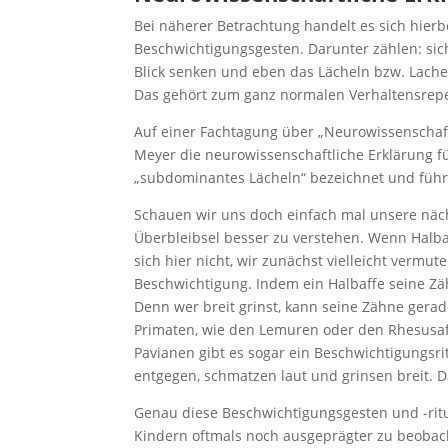
Bei näherer Betrachtung handelt es sich hierb
Beschwichtigungsgesten. Darunter zählen: sich
Blick senken und eben das Lächeln bzw. Lache
Das gehört zum ganz normalen Verhaltensrep
Auf einer Fachtagung über „Neurowissenschaf
Meyer die neurowissenschaftliche Erklärung fü
„subdominantes Lächeln“ bezeichnet und führt
Schauen wir uns doch einfach mal unsere näc
Überbleibsel besser zu verstehen. Wenn Halba
sich hier nicht, wir zunächst vielleicht verm
Beschwichtigung. Indem ein Halbaffe seine Zähne
Denn wer breit grinst, kann seine Zähne ger
Primaten, wie den Lemuren oder den Rhesusaf
Pavianen gibt es sogar ein Beschwichtigungsri
entgegen, schmatzen laut und grinsen breit. D
Genau diese Beschwichtigungsgesten und -rit
Kindern oftmals noch ausgeprägter zu beobacht