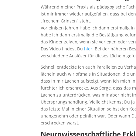
Während meiner Praxis als pädagogische Fachk
ist mir immer wieder aufgefallen, dass bei d
„frechem Grinsen“ steht.
Vor einigen Jahren Habe ich dann erstmalig in
habe ich dann erstmalig die Bestätigung gefund
das Kinder zeigen, wenn sie verlegen oder ver
Das Video findest Du
hier.
Bei der näheren Bes
verschiedene Auslöser für dieses Lächeln gefu
Schnell entdeckte ich auch Parallelen zu Ve
lächeln auch wir oftmals in Situationen, die 
dass in mir Lachen aufsteigt, wenn ich mich in 
fürchterlich erschrecke. Aus Sorge, dass das 
Lachen zu unterdrücken, was mir aber nicht i
Übersprungshandlung. Vielleicht kennst Du ja 
das letzte Mal in einer Situation selbst den K
unangenehm oder peinlich war. Oder wann Du d
erschrocken warst.
Neurowissenschaftliche Erk