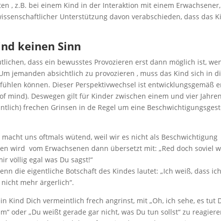
n , z.B. bei einem Kind in der Interaktion mit einem Erwachsener,
issenschaftlicher Unterstützung davon verabschieden, dass das K
.
ind keinen Sinn
utlichen, dass ein bewusstes Provozieren erst dann möglich ist, we
Um jemanden absichtlich zu provozieren , muss das Kind sich in d
fühlen können. Dieser Perspektivwechsel ist entwicklungsgemäß e
y of mind). Deswegen gilt für Kinder zwischen einem und vier Jahre
eintlich) frechen Grinsen in de Regel um eine Beschwichtigungsges
n macht uns oftmals wütend, weil wir es nicht als Beschwichtigung
sen wird vom Erwachsenen dann übersetzt mit: „Red doch soviel w
mir völlig egal was Du sagst!“
enn die eigentliche Botschaft des Kindes lautet: „Ich weiß, dass ic
e nicht mehr ärgerlich“.
 Kind Dich vermeintlich frech angrinst, mit „Oh, ich sehe, es tut D
hm“ oder „Du weißt gerade gar nicht, was Du tun sollst“ zu reagiere