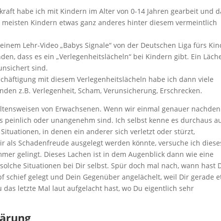
raft habe ich mit Kindern im Alter von 0-14 Jahren gearbeit und d
en meisten Kindern etwas ganz anderes hinter diesem vermeintlich
 einem Lehr-Video „Babys Signale“ von der Deutschen Liga fürs Kin
en, dass es ein „Verlegenheitslächeln“ bei Kindern gibt. Ein Läche
unsichert sind.
chäftigung mit diesem Verlegenheitslächeln habe ich dann viele
nden z.B. Verlegenheit, Scham, Verunsicherung, Erschrecken.
rhaltensweisen von Erwachsenen. Wenn wir einmal genauer nachden
uns peinlich oder unangenehm sind. Ich selbst kenne es durchaus a
Situationen, in denen ein anderer sich verletzt oder stürzt,
mir als Schadenfreude ausgelegt werden könnte, versuche ich diese
mmer gelingt. Dieses Lachen ist in dem Augenblick dann wie eine
solche Situationen bei Dir selbst. Spür doch mal nach, wann hast 
opf schief gelegt und Dein Gegenüber angelächelt, weil Dir gerade 
as letzte Mal laut aufgelacht hast, wo Du eigentlich sehr
lärung